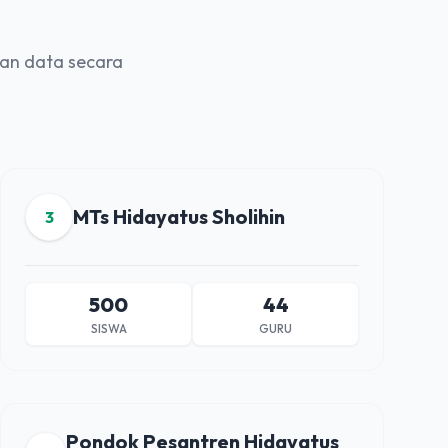
an data secara
MTs Hidayatus Sholihin
3
500
44
SISWA
GURU
Pondok Pesantren Hidayatus