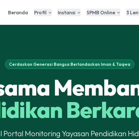
Beranda
Profil
Instansi
SPMB Online
3 Len
Cerdaskan Generasi Bangsa Berlandaskan Iman & Taqwa
sama Memba
idikan Berkar
al Portal Monitoring Yayasan Pendidikan Hi