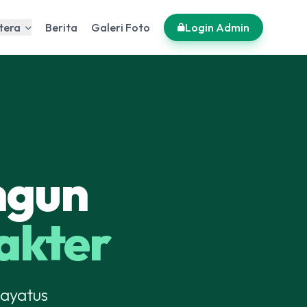
tera
Berita
Galeri Foto
Login Admin
ngun
akter
dayatus